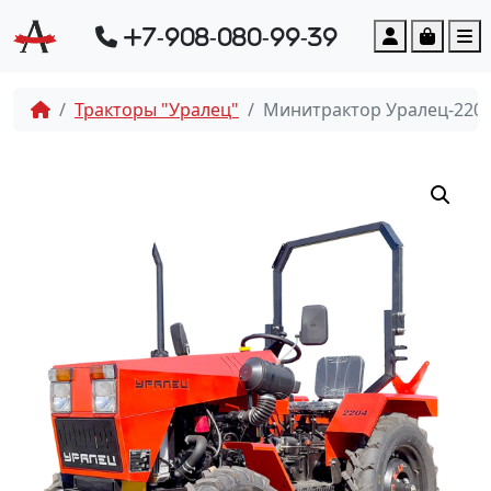
Account
Cart
M
+7-908-080-99-39
Тракторы "Уралец"
Минитрактор Уралец-2204 