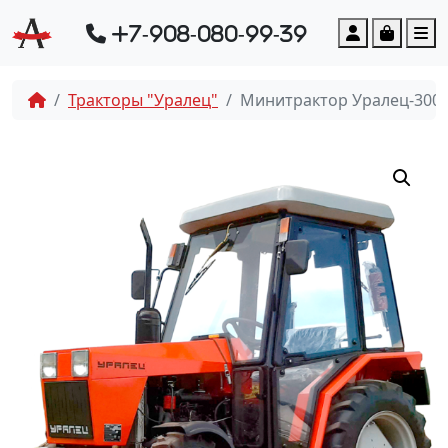
Account
Cart
M
+7-908-080-99-39
Тракторы "Уралец"
Минитрактор Уралец-300