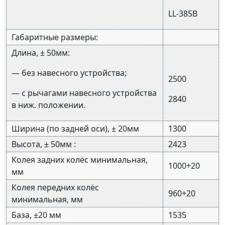
LL-385В
Габаритные размеры:
Длина, ± 50мм:
— без навесного устройства;
2500
— с рычагами навесного устройства
2840
в ниж. положении.
Ширина (по задней оси), ± 20мм
1300
Высота, ± 50мм :
2423
Колея задних колёс минимальная,
1000+20
мм
Колея передних колёс
960+20
минимальная, мм
База, ±20 мм
1535