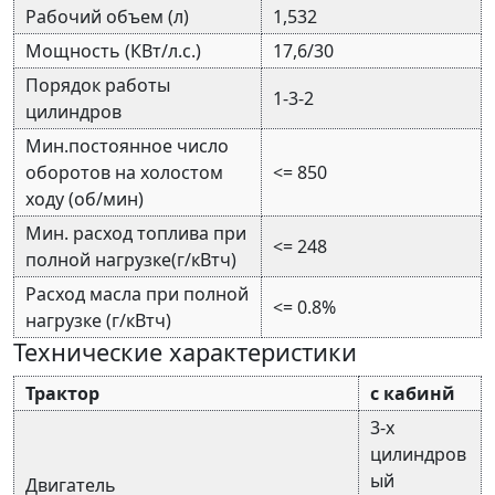
Рабочий объем (л)
1,532
Мощность (КВт/л.с.)
17,6/30
Порядок работы
1-3-2
цилиндров
Мин.постоянное число
оборотов на холостом
<= 850
ходу (об/мин)
Мин. расход топлива при
<= 248
полной нагрузке(г/кВтч)
Расход масла при полной
<= 0.8%
нагрузке (г/кВтч)
Технические характеристики
Трактор
с кабинй
3-х
цилиндров
ый
Двигатель