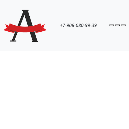
+7-908-080-99-39
Accoun
Cart
M
Навесное оборудование
Захват трелевочный н