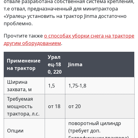
отвале разработана собственная система крепления,
т.е отвал, предназначенный для минитрактора
«Уралец» установить на трактор Jinma достаточно
проблемно.
Прочтите также
о способах уборки снега на тракторе
другим оборудованием
.
Урал
Применение
ец-18
Jinma
на трактор
0, 220
Ширина
1,5
1,75-1,8
захвата, м
Требуемая
мощность
от 18
от 20
трактора, л.с.
поворотный цилиндр
Опции
(требует доп.