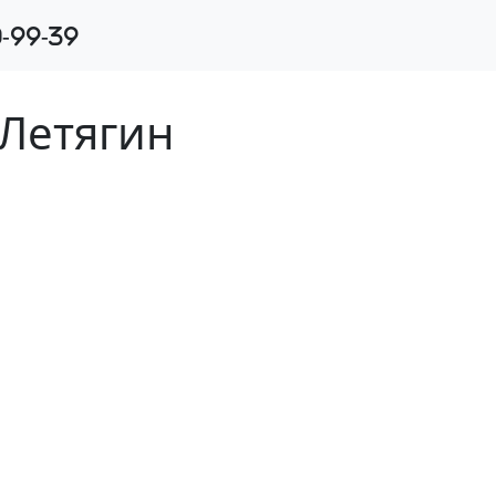
-99-39
 Летягин