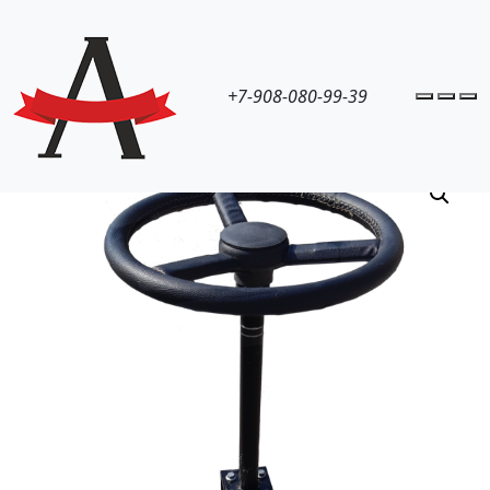
+7-908-080-99-39
Accoun
Cart
M
Запчасти и комплектующие
Рулевая колонка в 