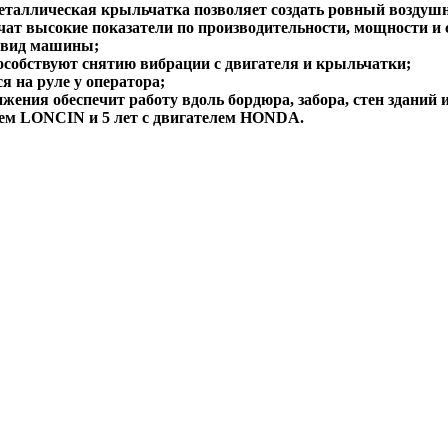
еталлическая крыльчатка позволяет создать ровный воздуш
ат высокие показатели по производительности, мощности и 
й вид машины;
пособствуют снятию вибрации с двигателя и крыльчатки;
я на руле у оператора;
ения обеспечит работу вдоль бордюра, забора, стен зданий и 
елем LONCIN и 5 лет c двигателем HONDA.