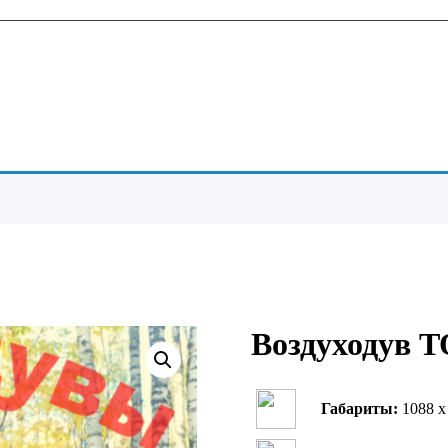
Воздуходув T
Габариты:
1088 х