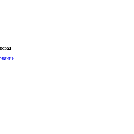
ковая
ование