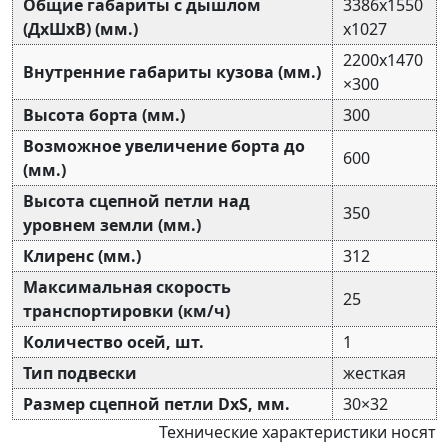
Общие габариты с дышлом
3386х1550
(ДхШхВ) (мм.)
х1027
2200х1470
Внутренние габариты кузова (мм.)
×300
Высота борта (мм.)
300
Возможное увеличение борта до
600
(мм.)
Высота сцепной петли над
350
уровнем земли (мм.)
Клиренс (мм.)
312
Максимальная скорость
25
транспортировки (км/ч)
Количество осей, шт.
1
Тип подвески
жесткая
Размер сцепной петли DxS, мм.
30×32
Технические характеристики носят